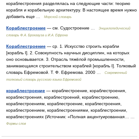
кораблестроения разделялась на следующие части: теорию
корабля и корабельную архитектуру. В настоящее время нужно
добавить еще …
Морской словарь
Кораблестроение
— см. Судостроение …
Энциклопедический
словарь Ф.А. Брокгауза и И.А. Ефрона
Кораблестроение
— ср. 1. Искусство строить корабли
[корабль I]. 2. Совокупность научных дисциплин, на которых
оно основывается. 3. Отрасль тяжёлой промышленности,
занимающаяся строительством кораблей [корабль I]. Толковый
словарь Ефремовой. Т. Ф. Ефремова. 2000 …
Современный
толковый словарь русского языка Ефремовой
кораблестроение
— кораблестроение, кораблестроения,
кораблестроения, кораблестроений, кораблестроению,
кораблестроениям, кораблестроение, кораблестроения,
кораблестроением, кораблестроениями, кораблестроении,
кораблестроениях (Источник: «Полная акцентуированная… …
Формы слов