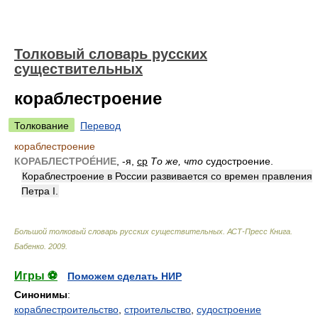
Толковый словарь русских
существительных
кораблестроение
Толкование
Перевод
кораблестроение
КОРАБЛЕСТРОЕ́НИЕ
, -я,
ср
То же, что
судостроение.
Кораблестроение в России развивается со времен правления
Петра I.
Большой толковый словарь русских существительных. АСТ-Пресс Книга
.
Бабенко
.
2009
.
Игры ⚽
Поможем сделать НИР
Синонимы
:
кораблестроительство
,
строительство
,
судостроение